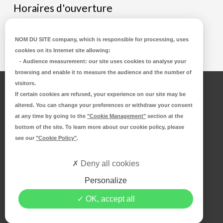
Horaires d'ouverture
Du lundi au Mercredi de 8h00 à 12h30
Vendredi de 8h00 à 12h30 et de 14h00 à 18h00
NOM DU SITE company
, which is responsible for processing, uses
cookies on its Internet site allowing:
-
Audience measurement
: our site uses cookies to analyse your
browsing and enable it to measure the audience and the number of
visitors.
Accueil
If certain cookies are refused, your experience on our site may be
altered. You can change your preferences or withdraw your consent
at any time by going to the
"Cookie Management"
section at the
bottom of the site. To learn more about our cookie policy, please
Plan du site
see our
"Cookie Policy"
.
Deny all cookies
Mentions légales
Personalize
OK, accept all
Politique de confidentialité