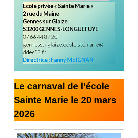
Ecole privée « Sainte Marie »
2 rue du Maine
Gennes sur Glaize
53200 GENNES-LONGUEFUYE
07 66 44 87 20
gennessurglaize.ecole.stemarie@
ddec53.fr
Directrice : Fanny MEIGNAN
Le carnaval de l’école
Sainte Marie le 20 mars
2026