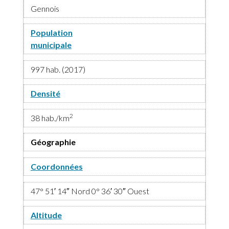
Gennois
Population
municipale
997 hab. (2017)
Densité
2
38 hab./km
Géographie
Coordonnées
47° 51′ 14″ Nord 0° 36′ 30″ Ouest
Altitude