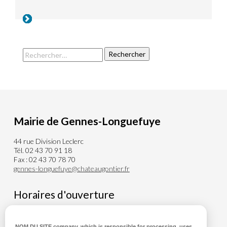
Mairie de Gennes-Longuefuye
44 rue Division Leclerc
Tél. 02 43 70 91 18
Fax : 02 43 70 78 70
gennes-longuefuye@chateaugontier.fr
Horaires d'ouverture
Du lundi au Mercredi de 8h00 à 12h30
Vendredi de 8h00 à 12h30 et de 14h00 à 18h00
NOM DU SITE company
, which is responsible for processing, uses