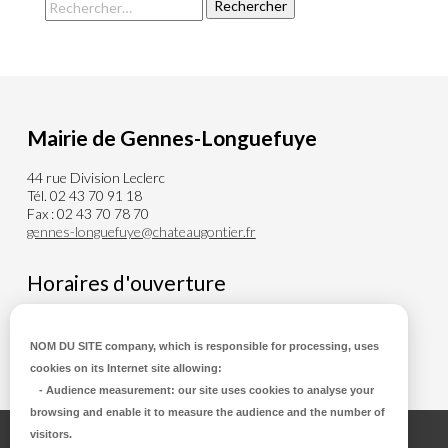
Mairie de Gennes-Longuefuye
44 rue Division Leclerc
Tél. 02 43 70 91 18
Fax : 02 43 70 78 70
gennes-longuefuye@chateaugontier.fr
Horaires d'ouverture
Du lundi au Mercredi de 8h00 à 12h30
Vendredi de 8h00 à 12h30 et de 14h00 à 18h00
NOM DU SITE company
, which is responsible for processing, uses
cookies on its Internet site allowing:
-
Audience measurement
: our site uses cookies to analyse your
browsing and enable it to measure the audience and the number of
visitors.