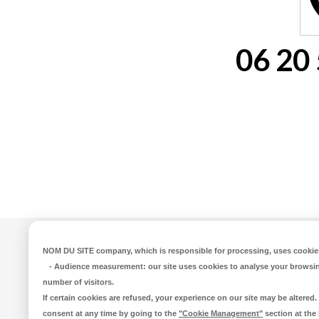
06 20 
NOM DU SITE company
, which is responsible for processing, uses cookies
Mairi
-
Audience measurement
: our site uses cookies to analyse your browsi
number of visitors.
44 rue 
If certain cookies are refused, your experience on our site may be altere
Tél. 02 
consent at any time by going to the
"Cookie Management"
section at the