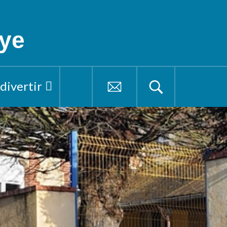
ye
 divertir