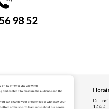
56 98 52
 on its Internet site allowing:
e de Gennes-Longuefuye
Horai
ng and enable it to measure the audience and the
Division Leclerc
Du lundi
d. You can change your preferences or withdraw your
43 70 91 18
12h30
 bottom of the site. To learn more about our cookie