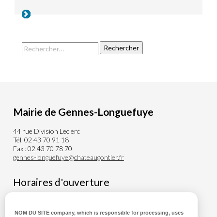
Mairie de Gennes-Longuefuye
44 rue Division Leclerc
Tél. 02 43 70 91 18
Fax : 02 43 70 78 70
gennes-longuefuye@chateaugontier.fr
Horaires d'ouverture
Du lundi au Mercredi de 8h00 à 12h30
Vendredi de 8h00 à 12h30 et de 14h00 à 18h00
NOM DU SITE company
, which is responsible for processing, uses