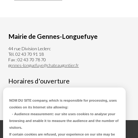
Mairie de Gennes-Longuefuye
44 rue Division Leclerc
Tél. 02 43 70 91 18
Fax : 02 43 70 78 70
gennes-longuefuye@chateaugontier.fr
Horaires d'ouverture
Du lundi au Mercredi de 8h00 à 12h30
Vendredi de 8h00 à 12h30 et de 14h00 à 18h00
NOM DU SITE company
, which is responsible for processing, uses
cookies on its Internet site allowing:
-
Audience measurement
: our site uses cookies to analyse your
browsing and enable it to measure the audience and the number of
visitors.
Accueil
If certain cookies are refused, your experience on our site may be